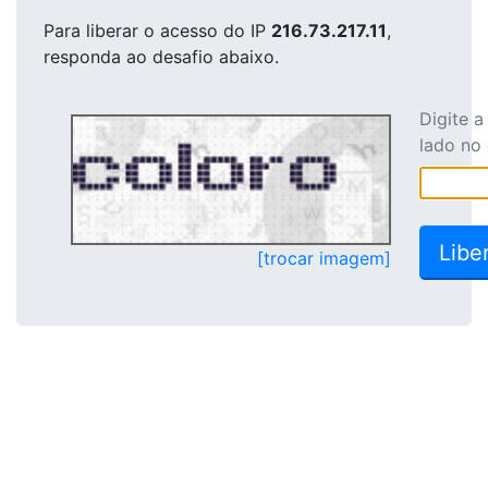
Para liberar o acesso
do IP
216.73.217.11
,
responda ao desafio abaixo.
Digite 
lado no
[trocar imagem]